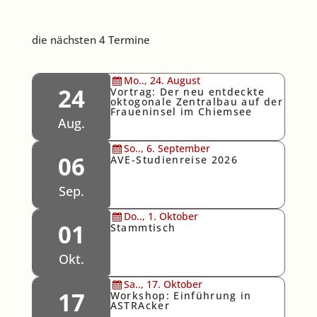
die nächsten 4 Termine
Mo..,
24.
August
24
Vortrag: Der neu entdeckte
oktogonale Zentralbau auf der
Fraueninsel im Chiemsee
Aug.
So..,
6.
September
06
AVE-Studienreise 2026
Sep.
Do..,
1.
Oktober
01
Stammtisch
Okt.
Sa..,
17.
Oktober
17
Workshop: Einführung in
ASTRAcker