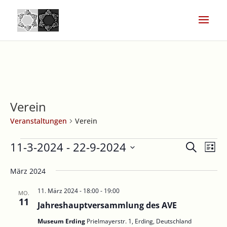
Verein
Veranstaltungen
Verein
Veranstaltungen
Veranst
Ver
11-3-2024
 - 
22-9-2024
Suche
Liste
Ans
Suche
Datum
Nav
März 2024
und
wählen.
Ansicht
11. März 2024 - 18:00
-
19:00
MO.
Navigat
11
Jahreshauptversammlung des AVE
Museum Erding
Prielmayerstr. 1, Erding, Deutschland