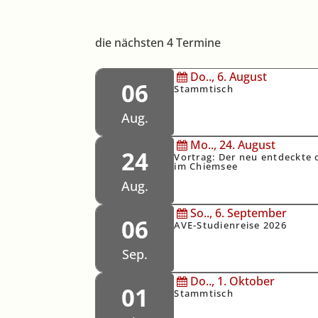
die nächsten 4 Termine
Do..,
6.
August
06
Stammtisch
Aug.
Mo..,
24.
August
24
Vortrag: Der neu entdeckte 
im Chiemsee
Aug.
So..,
6.
September
06
AVE-Studienreise 2026
Sep.
Do..,
1.
Oktober
01
Stammtisch