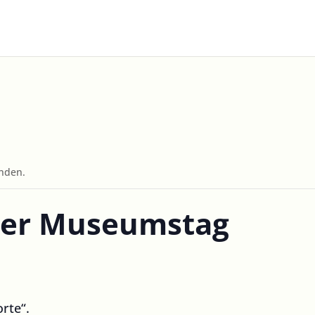
unden.
ler Museumstag
rte“.