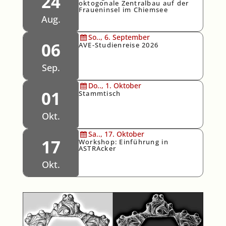
24
oktogonale Zentralbau auf der
Fraueninsel im Chiemsee
Aug.
So..,
6.
September
06
AVE-Studienreise 2026
Sep.
Do..,
1.
Oktober
01
Stammtisch
Okt.
Sa..,
17.
Oktober
17
Workshop: Einführung in
ASTRAcker
Okt.