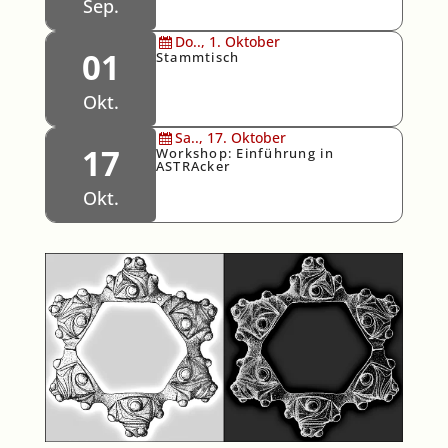
Sep.
Do..,
1.
Oktober
01
Stammtisch
Okt.
Sa..,
17.
Oktober
17
Workshop: Einführung in
ASTRAcker
Okt.