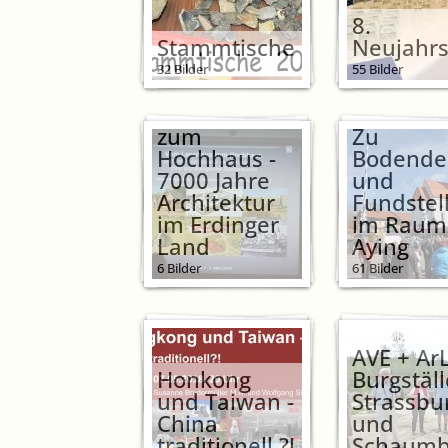
8.
Stammtische
Neujahr
32 Bilder
55 Bilder
Vom
Langhaus
zum
Zu
Hochhaus -
Bodende
7000 Jahre
und
Architektur
Fundstel
im Erdinger
im Raum
Land
Aying
6 Bilder
61 Bilder
AVE + Ar
Honkong
Burgställ
und Taiwan -
Strassbu
China
und
traditionell ?!
Schaumb