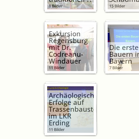
8 Bilder
15 Bilder
Exkursion
Regensburg
mit Dr.
Die erst
Codreanu-
Bauern i
Windauer
Bayern
11 Bilder
7 Bilder
Archäologische
Erfolge auf
Trassenbaustellen
im LKR
Erding
11 Bilder