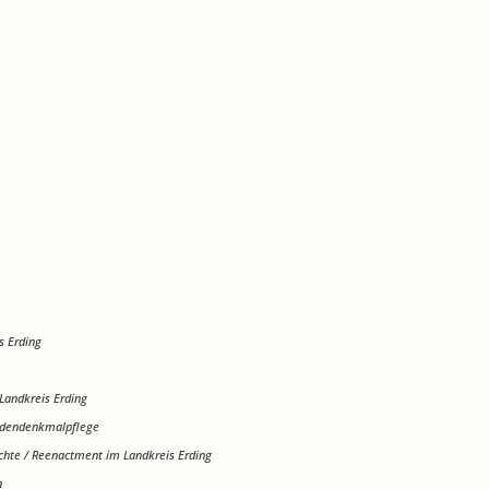
s Erding
Landkreis Erding
dendenkmalpflege
chte / Reenactment im Landkreis Erding
n