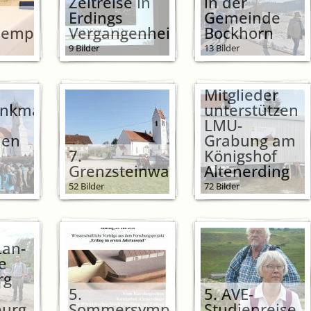
Zeitreise in
in der
Erdings
Gemeinde
sempfang
Vergangenheit
Bockhorn
9 Bilder
13 Bilder
AVE-
Mitglieder
nkmälern
unterstützen
LMU-
len
Grabung am
7.
Königshof
Grenzsteinwanderung
Altenerding
52 Bilder
72 Bilder
Lan-
e
rg
5.
5. AVE-
urg
Sommersymposium
Studienreise