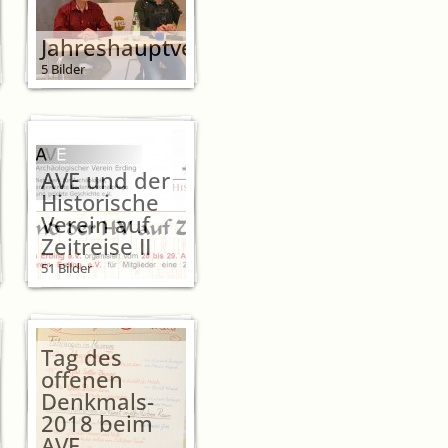
Jahreshauptversammlung
5 Bilder
AVE und der
Historische
Verein auf
Zeitreise II
51 Bilder
Tag des
offenen
Denkmals-
2018 beim
AVE