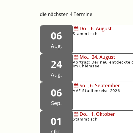
die nächsten 4 Termine
Do..,
6.
August
06
Stammtisch
Aug.
Mo..,
24.
August
24
Vortrag: Der neu entdeckte 
im Chiemsee
Aug.
So..,
6.
September
06
AVE-Studienreise 2026
Sep.
Do..,
1.
Oktober
01
Stammtisch
Okt.