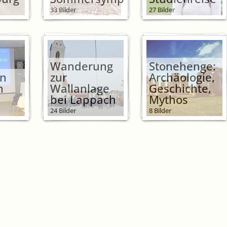
33 Bilder
27 Bilder
Wanderung
Stonehenge:
en
zur
Archäologie,
n
Wallanlage
Geschichte,
bei Lappach
Mythos
24 Bilder
8 Bilder