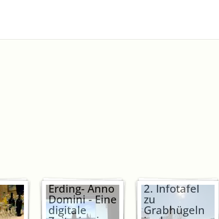
Erding- Anno
2. Infotafel
Domini - Eine
zu
digitale
Grabhügeln