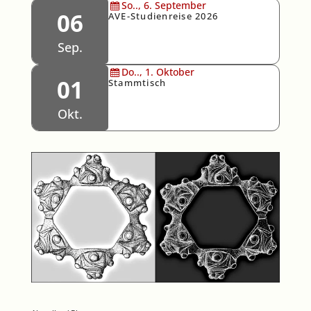
So..,
6.
September
06
AVE-Studienreise 2026
Sep.
Do..,
1.
Oktober
01
Stammtisch
Okt.