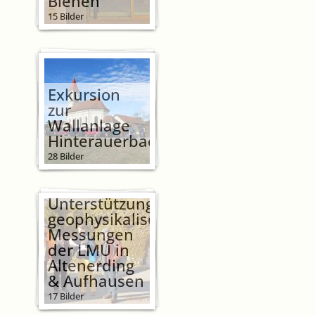
Bienen
15 Bilder
Exkursion
zur
Wallanlage
Hinterauerbach
28 Bilder
AVE-
Unterstützung
geophysikalische
Messungen
der LMU in
Altenerding
& Aufhausen
17 Bilder