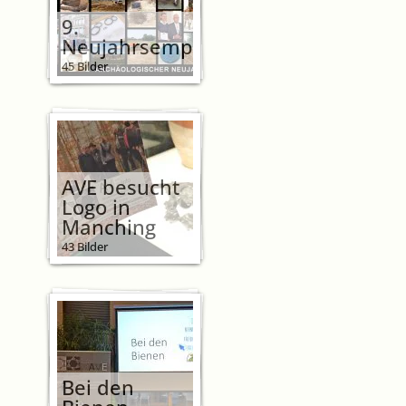
9.
Neujahrsempfang
45 Bilder
AVE besucht
Logo in
Manching
43 Bilder
Bei den