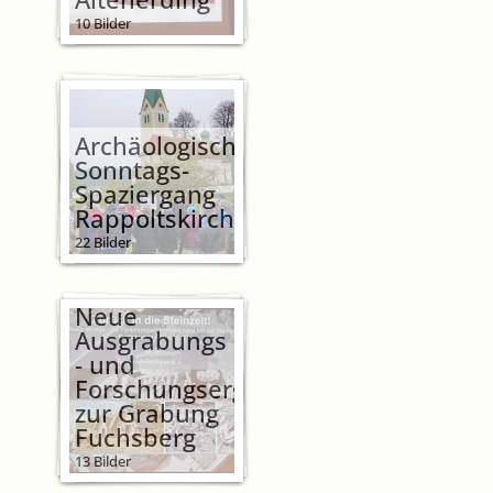
10 Bilder
Archäologischer
Sonntags-
Spaziergang
Rappoltskirchen
22 Bilder
Zurück in die
Steinzeit-
Neue
Ausgrabungs
- und
Forschungsergebnisse
zur Grabung
Fuchsberg
13 Bilder