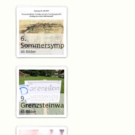
6.
Sommersymposium
46 Bilder
9.
Grenzsteinwanderung
41 Bilder