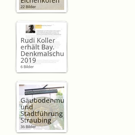
Eichenkofen
22 Bilder
Rudi Koller
erhält Bay.
Denkmalschutzmedaille
2019
6 Bilder
Gäubodenmuseum
und
Stadtführung
Straubing
36 Bilder