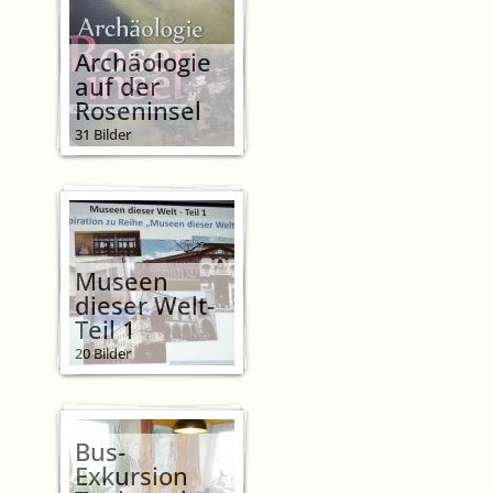
Archäologie
auf der
Roseninsel
31 Bilder
Museen
dieser Welt-
Teil 1
20 Bilder
Bus-
Exkursion