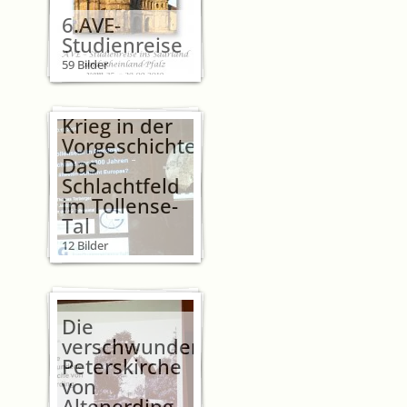
6.AVE-
Studienreise
59 Bilder
Krieg in der
Vorgeschichte?
Das
Schlachtfeld
im Tollense-
Tal
12 Bilder
Die
verschwundene
Peterskirche
von
Altenerding