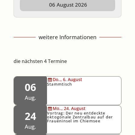
06
August
2026
weitere Informationen
die nächsten 4 Termine
Do..,
6.
August
06
Stammtisch
Aug.
Mo..,
24.
August
24
Vortrag: Der neu entdeckte
oktogonale Zentralbau auf der
Fraueninsel im Chiemsee
Aug.