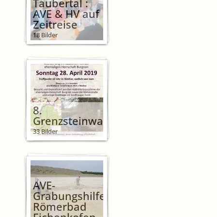
Taubertal :
AVE & HV auf
Zeitreise
18 Bilder
8.
Grenzsteinwanderung
33 Bilder
AVE-
Grabungshilfe
Römerbad