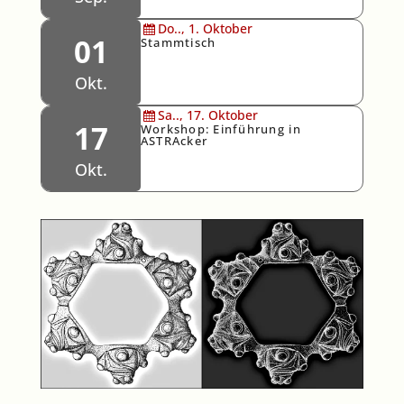
Do..,
1.
Oktober
01
Stammtisch
Okt.
Sa..,
17.
Oktober
17
Workshop: Einführung in
ASTRAcker
Okt.