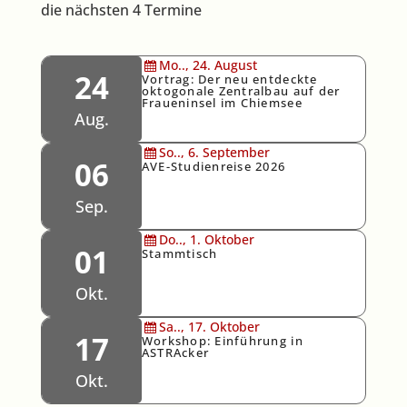
die nächsten 4 Termine
Mo..,
24.
August
24
Vortrag: Der neu entdeckte
oktogonale Zentralbau auf der
Fraueninsel im Chiemsee
Aug.
So..,
6.
September
06
AVE-Studienreise 2026
Sep.
Do..,
1.
Oktober
01
Stammtisch
Okt.
Sa..,
17.
Oktober
17
Workshop: Einführung in
ASTRAcker
Okt.